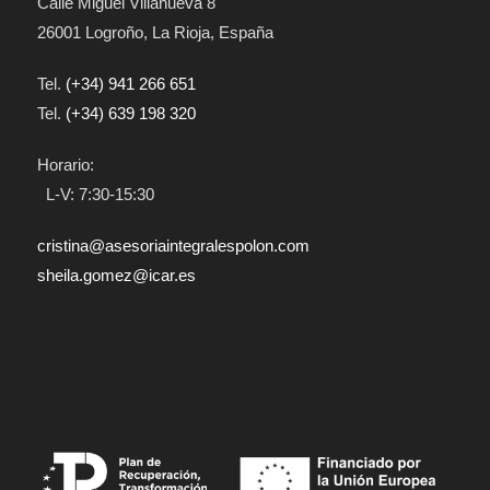
Calle Miguel Villanueva 8
26001
Logroño
,
La Rioja
,
España
Tel.
(+34) 941 266 651
Tel.
(+34) 639 198 320
Horario:
L-V: 7:30-15:30
cristina@asesoriaintegralespolon.com
sheila.gomez@icar.es